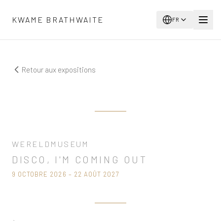
Aller au contenu principal
KWAME BRATHWAITE
FR
Retour aux expositions
Bientôt
WERELDMUSEUM
DISCO, I'M COMING OUT
9 OCTOBRE 2026 – 22 AOÛT 2027