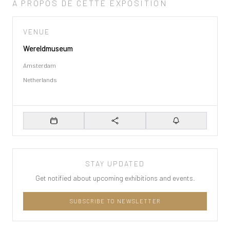
À PROPOS DE CETTE EXPOSITION
VENUE
Wereldmuseum
Amsterdam
Netherlands
Ajouter au calendrier
Partager
Set Reminder
STAY UPDATED
Get notified about upcoming exhibitions and events.
SUBSCRIBE TO NEWSLETTER