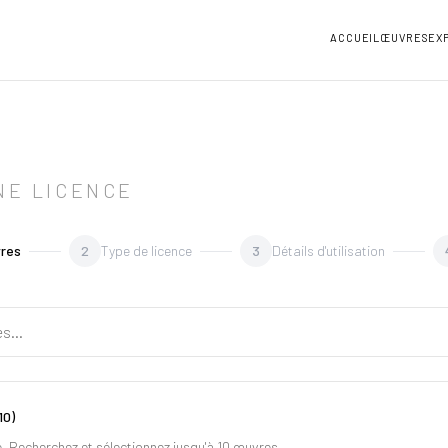
ACCUEIL
ŒUVRES
EX
NE LICENCE
vres
2
Type de licence
3
Détails d'utilisation
10)
 Recherchez et sélectionnez jusqu'à 10 œuvres.