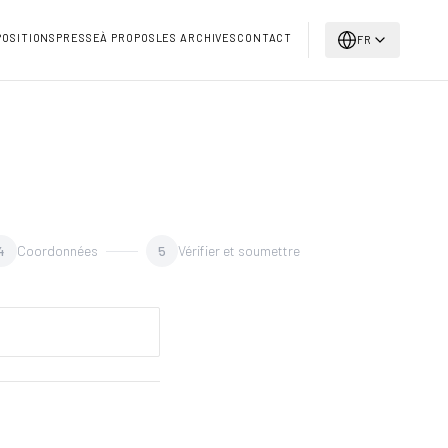
POSITIONS
PRESSE
À PROPOS
LES ARCHIVES
CONTACT
FR
4
Coordonnées
5
Vérifier et soumettre