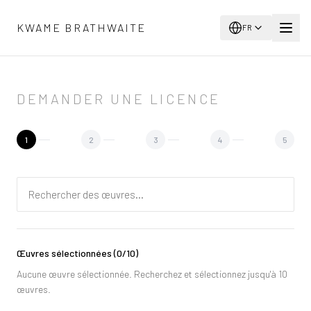
Aller au contenu principal
KWAME BRATHWAITE
FR
DEMANDER UNE LICENCE
1
2
3
4
5
Œuvres sélectionnées
(
0
/10)
Aucune œuvre sélectionnée. Recherchez et sélectionnez jusqu'à 10
œuvres.