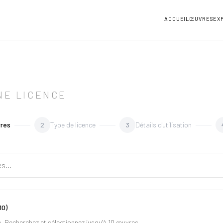
ACCUEIL
ŒUVRES
EX
NE LICENCE
vres
2
Type de licence
3
Détails d'utilisation
10)
 Recherchez et sélectionnez jusqu'à 10 œuvres.