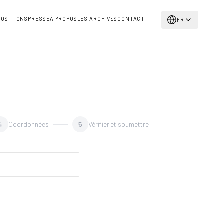
POSITIONS
PRESSE
À PROPOS
LES ARCHIVES
CONTACT
FR
4
Coordonnées
5
Vérifier et soumettre