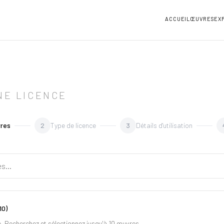
ACCUEIL
ŒUVRES
EX
NE LICENCE
vres
2
Type de licence
3
Détails d'utilisation
10)
 Recherchez et sélectionnez jusqu'à 10 œuvres.