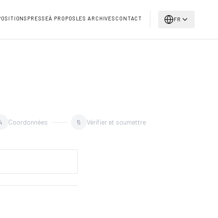
POSITIONS
PRESSE
À PROPOS
LES ARCHIVES
CONTACT
FR
4
Coordonnées
5
Vérifier et soumettre