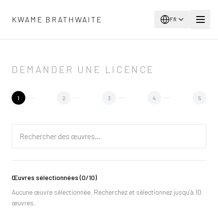
Aller au contenu principal
KWAME BRATHWAITE
FR
DEMANDER UNE LICENCE
1
2
3
4
5
Œuvres sélectionnées
(
0
/10)
Aucune œuvre sélectionnée. Recherchez et sélectionnez jusqu'à 10
œuvres.