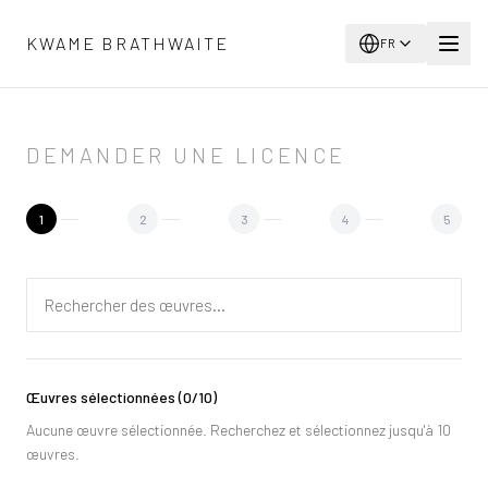
Aller au contenu principal
KWAME BRATHWAITE
FR
DEMANDER UNE LICENCE
1
2
3
4
5
Œuvres sélectionnées
(
0
/10)
Aucune œuvre sélectionnée. Recherchez et sélectionnez jusqu'à 10
œuvres.