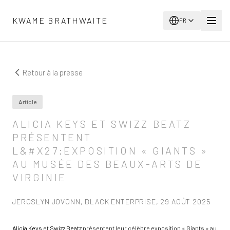
Aller au contenu principal
KWAME BRATHWAITE
FR
Retour à la presse
Article
ALICIA KEYS ET SWIZZ BEATZ
PRÉSENTENT
L&#X27;EXPOSITION « GIANTS »
AU MUSÉE DES BEAUX-ARTS DE
VIRGINIE
JEROSLYN JOVONN, BLACK ENTERPRISE, 29 AOÛT 2025
Alicia Keys
et
Swizz Beatz
présentent leur célèbre exposition « Giants » au