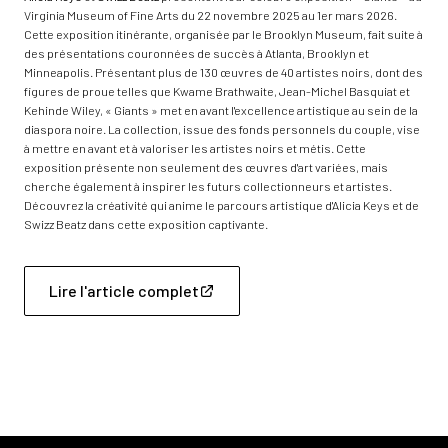
Virginia Museum of Fine Arts du 22 novembre 2025 au 1er mars 2026.
Cette exposition itinérante, organisée par le Brooklyn Museum, fait suite à
des présentations couronnées de succès à Atlanta, Brooklyn et
Minneapolis. Présentant plus de 130 œuvres de 40 artistes noirs, dont des
figures de proue telles que Kwame Brathwaite, Jean-Michel Basquiat et
Kehinde Wiley, « Giants » met en avant l'excellence artistique au sein de la
diaspora noire. La collection, issue des fonds personnels du couple, vise
à mettre en avant et à valoriser les artistes noirs et métis. Cette
exposition présente non seulement des œuvres d'art variées, mais
cherche également à inspirer les futurs collectionneurs et artistes.
Découvrez la créativité qui anime le parcours artistique d'Alicia Keys et de
Swizz Beatz dans cette exposition captivante.
Lire l'article complet