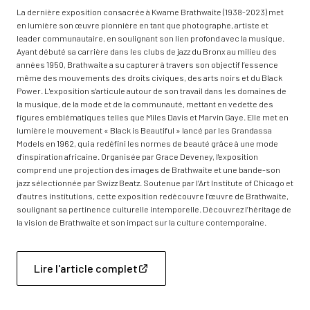
La dernière exposition consacrée à Kwame Brathwaite (1938-2023) met
en lumière son œuvre pionnière en tant que photographe, artiste et
leader communautaire, en soulignant son lien profond avec la musique.
Ayant débuté sa carrière dans les clubs de jazz du Bronx au milieu des
années 1950, Brathwaite a su capturer à travers son objectif l’essence
même des mouvements des droits civiques, des arts noirs et du Black
Power. L'exposition s'articule autour de son travail dans les domaines de
la musique, de la mode et de la communauté, mettant en vedette des
figures emblématiques telles que Miles Davis et Marvin Gaye. Elle met en
lumière le mouvement « Black is Beautiful » lancé par les Grandassa
Models en 1962, qui a redéfini les normes de beauté grâce à une mode
d'inspiration africaine. Organisée par Grace Deveney, l'exposition
comprend une projection des images de Brathwaite et une bande-son
jazz sélectionnée par Swizz Beatz. Soutenue par l’Art Institute of Chicago et
d’autres institutions, cette exposition redécouvre l’œuvre de Brathwaite,
soulignant sa pertinence culturelle intemporelle. Découvrez l’héritage de
la vision de Brathwaite et son impact sur la culture contemporaine.
Lire l'article complet