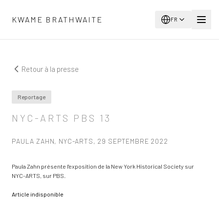
Aller au contenu principal
KWAME BRATHWAITE
FR
Retour à la presse
Reportage
NYC-ARTS PBS 13
PAULA ZAHN, NYC-ARTS, 29 SEPTEMBRE 2022
Paula Zahn présente l'exposition de la New York Historical Society sur
NYC-ARTS, sur PBS.
Article indisponible