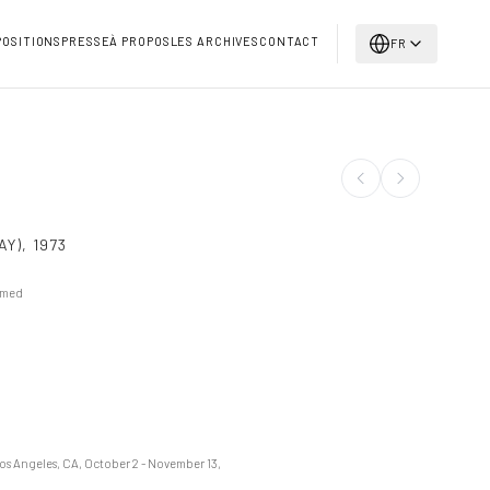
POSITIONS
PRESSE
À PROPOS
LES ARCHIVES
CONTACT
FR
AY)
,
1973
amed
Los Angeles, CA, October 2 - November 13,