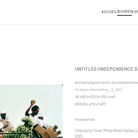
ŒUVRES
ACCUEIL
EX
UNTITLED (INDEPENDENCE D
Archival pigment print, mounted and fr
IndependenceDay_1_001
40 x 60 in (101.6 x 152.4 cm)
#1/5 (Ed. of 5 + 2 AP)
Provenance:
"Changing Times," Philip Martin Gallery, 
2021.