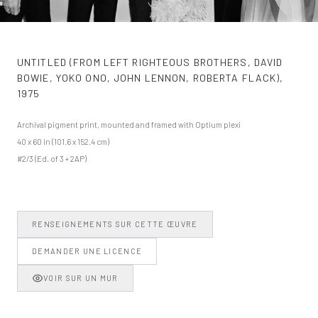
UNTITLED (FROM LEFT RIGHTEOUS BROTHERS, DAVID
BOWIE, YOKO ONO, JOHN LENNON, ROBERTA FLACK)
,
1975
Archival pigment print, mounted and framed with Optium plexi
40 x 60 in (101.6 x 152.4 cm)
#2/3 (Ed. of 3 + 2AP)
RENSEIGNEMENTS SUR CETTE ŒUVRE
DEMANDER UNE LICENCE
VOIR SUR UN MUR