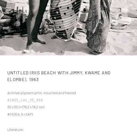
UNTITLED (RIIS BEACH WITH JIMMY, KWAME AND
ELOMBE)
,
1963
Archival pigment print, mounted and framed
AJASS_Loc_35_010
30 x 30 in (76.2 x 76.2 cm)
#1/5 (Ed. 5 + 2AP)
Literature: