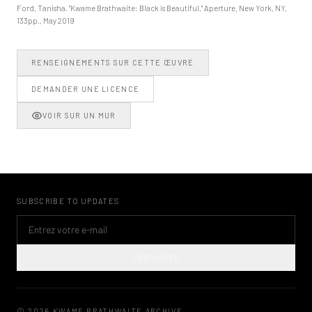
Ford, Tanisha. "Kwame Brathwaite: Black is Beautiful," Aperture, New York, NY,
133pp., May 2019
RENSEIGNEMENTS SUR CETTE ŒUVRE
DEMANDER UNE LICENCE
VOIR SUR UN MUR
SUBSCRIBE TO UPDATES
S'ABONNER
©
2026
KWAME BRATHWAITE ARCHIVE