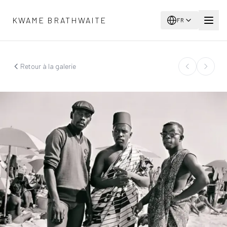
Aller au contenu principal
KWAME BRATHWAITE
FR
Retour à la galerie