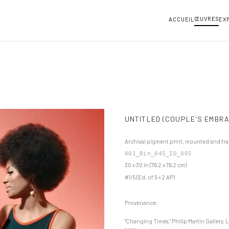
ŒUVRES
ACCUEIL
EX
UNTITLED (COUPLE'S EMBRA
Archival pigment print, mounted and fr
001_Bin_045_ID_005
30 x 30 in (76.2 x 76.2 cm)
#1/5 (Ed. of 5 + 2 AP)
Provenance:
"Changing Times," Philip Martin Gallery, 