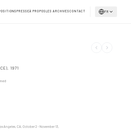
POSITIONS
PRESSE
À PROPOS
LES ARCHIVES
CONTACT
FR
CE)
,
1971
amed
Los Angeles, CA, October 2 - November 13,