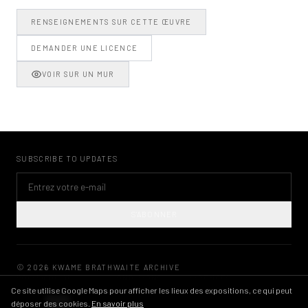
RENSEIGNEMENTS SUR CETTE ŒUVRE
DEMANDER UNE LICENCE
VOIR SUR UN MUR
SUBSCRIBE TO UPDATES
S'ABONNER
©
2026
KWAME BRATHWAITE ARCHIVE
POLITIQUE DE
CONDITIONS
LICENCES
INSTAGRAM
CONFIDENTIALITÉ
D'UTILISATION
D'IMAGES
Ce site utilise Google Maps pour afficher les lieux des expositions, ce qui peut
déposer des cookies.
En savoir plus
THEME