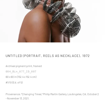
UNTITLED (PORTRAIT, REELS AS NECKLACE)
,
1972
Archival pigment print, framed
004_Bin_077_ID_007
60 x 60 in (152.4 x 152.4 cm)
#1/10 (Ed. of 5)
Provenance: "Changing Times," Philip Martin Gallery, Los Angeles, CA, October 2
- November 13, 2021.