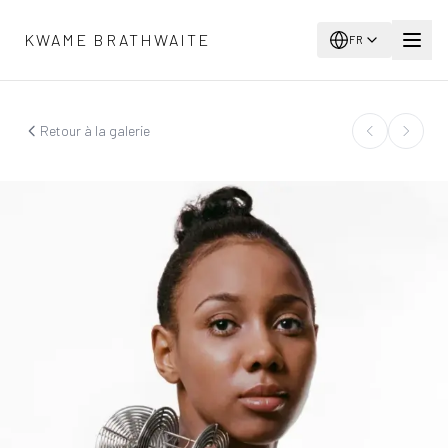
Aller au contenu principal
KWAME BRATHWAITE
FR
Retour à la galerie