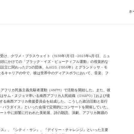
ホ
ワメ・ブラスウェイト（1938年1月1日 – 2023年4月1日、ニュ
年代初頭にかけての「ブラック・イズ・ビューティフル運動」の視覚的な
立に関わった2つの団体、AJASS（1956年）とグランドッサ・モ
わたるキャリアの中で、彼は世界中のディアスポラにおいて、音楽、フ
いるアフリカ民族主義先駆者運動（ANPM）で活動を開始した。また、彼
らはサム・ヌジョマ率いる南西アフリカ人民組織（SWAPO）[および後
とする南西アフリカ救援委員会を結成した。 こうした政治活動と並行
ルズ・パラダイス」といった会場で定期的にコンサートを開催していた。
ート中に頻繁に行われた美術展、詩の朗読、演劇、アフリカ舞踊の
ース』、『シティ・サン』、『デイリー・チャレンジ』といった主要