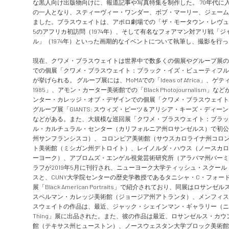
な黒人向け出版物向けに、報道記事や写真特集を制作した。 70年代
の一人となり、スティーヴィー・ワンダー、ボブ・マーリー、ジェーム
ました。ブラスウェイトは、アポロ劇場での「ザ・モータウン・レヴュー」（
5のアフリカ初訪問（1974年）、そして有名なフォアマン対アリ戦「
ル」（1974年）といった画期的なイベントについて執筆し、撮影を行
現在、クワメ・ブラスウェイトは世界中で数多くの個展やグループ展の
での個展「クワメ・ブラスウェイト：ブラック・イズ・ビューティフル
が挙げられる。 グループ展には、MoMAでの「Ideas of Africa」、ゲティ美術館での「P
1985」、アモン・カーター美術館での「Black Photojournal
ンター・カレッジ・オブ・デザインでの個展「クワメ・ブラスウェイト：Things
グループ展「GIANTS: スウィズ・ビーツ＆アリシア・キーズ・ディ
などがある。また、大規模な巡回展「クワメ・ブラスウェイト：ブラッ
ル・カルチュラル・センター（カリフォルニア州ロサンゼルス）で初公
州サンフランシスコ）、 コロンビア美術館（サウスカロライナ州コロ
ト美術館（ミシガン州デトロイト）、レイノルダ・ハウス（ノースカロ
ーヨーク）、アブロムズ・エンゲル視覚芸術研究所（アラバマ州バーミ
ラフが2019年5月に刊行され、ニューヨーク大学ティッシュ・スクー
スと、CUNY大学院センターの歴史学教授であるタニシャ・C・フォー
展「Black American Portraits」で紹介されており、同展
スペルマン・カレッジ美術館（ジョージア州アトランタ）、メンフィス
スウェイトの作品は、最近、ジャック・シェインマン・ギャラリー（ニューヨーク
Thing」展に出品された。また、彼の作品は最近、ロサンゼルス・カ
館（テキサス州ヒューストン）、ノースウェスタン大学ブロック美術館