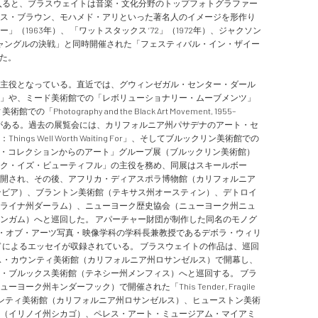
に入ると、ブラスウェイトは音楽・文化分野のトップフォトグラファー
ス・ブラウン、モハメド・アリといった著名人のイメージを形作り
1963年）、 「ワットスタックス ’72」（1972年）、ジャクソン
ジャングルの決戦」と同時開催された「フェスティバル・イン・ザイー
った。
主役となっている。直近では、グウィンゼガル・センター・ダール
」や、ミード美術館での「レボリューショナリー・ムーブメンツ」
hotography and the Black Art Movement, 1955–
ism」などがある。過去の展覧会には、カリフォルニア州パサデナのアート・セ
 Well Worth Waiting For」、そしてブルックリン美術館での
ーン・コレクションからのアート」グループ展（ブルックリン美術館）
ク・イズ・ビューティフル」の主役を務め、同展はスキールボー
開され、その後、アフリカ・ディアスポラ博物館（カリフォルニア
ンビア）、ブラントン美術館（テキサス州オースティン）、デトロイ
ライナ州ダーラム）、ニューヨーク歴史協会（ニューヨーク州ニュ
ンガム）へと巡回した。 アパーチャー財団が制作した同名のモノグ
ル・オブ・アーツ写真・映像学科の学科長兼教授であるデボラ・ウィリ
ドによるエッセイが収録されている。 ブラスウェイトの作品は、巡回
はロサンゼルス・カウンティ美術館（カリフォルニア州ロサンゼルス）で開幕し、
・ブルックス美術館（テネシー州メンフィス）へと巡回する。 ブラ
州キンダーフック）で開催された「This Tender, Fragile
ウンティ美術館（カリフォルニア州ロサンゼルス）、ヒューストン美術
（イリノイ州シカゴ）、ペレス・アート・ミュージアム・マイアミ