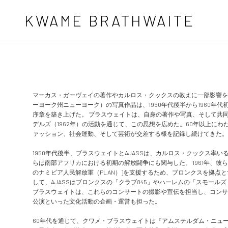
メインコンテンツへスキップ
KWAME BRATHWAITE
マーカス・ガーヴェイの著作やカルロス・クックスの教えに一部影響を受け、ク
ーヨーク州ニューヨーク）の写真作品は、1950年代後半から1960
序章を築き上げた。 ブラスウェイトは、自身の著作や写真、そして共同設
デルズ（1962年）の活動を通じて、この思想を広めた。60年以上に
ァッション、社会運動、そして芸術が交差する様を記録し続けてきた。
1950年代後半、ブラスウェイトとAJASSは、カルロス・クックス率
らは南部アフリカにおける初期の解放闘争にも関与した。 1961年、彼
のナミビア人民解放軍（PLAN）]を支援するため、ブロンクスを拠点
して、AJASSはブロンクスの「クラブ845」やハーレムの「スモー
ブラスウェイトは、これらのコンサートの撮影や宣伝を担当し、コンサ
公演といった文化活動の企画・運営も担った。
60年代を通じて、クワメ・ブラスウェイトは『アムステルダム・ニュ