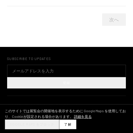
次へ
SUBSCRIBE TO UPDATES
登録
©
2026
KWAME BRATHWAITE ARCHIVE
プライバシーポリシー
利用規約
画像ライセンス
INSTAGRAM
このサイトでは展覧会の開催地を表示するために Google Maps を使用してお
り、Cookie が設定される場合があります。
詳細を見る
THEME
GOOGLE MAPS をブロック
了解