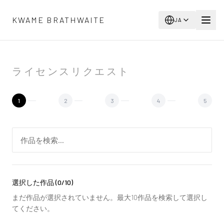
メインコンテンツへスキップ
KWAME BRATHWAITE
JA
ライセンスリクエスト
1
2
3
4
5
選択した作品
(
0
/10)
まだ作品が選択されていません。最大10作品を検索して選択し
てください。