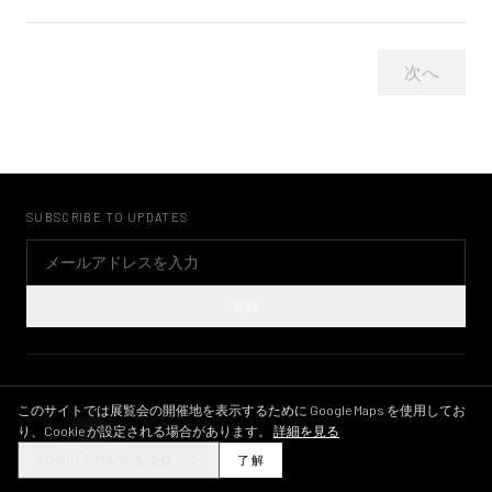
次へ
SUBSCRIBE TO UPDATES
登録
©
2026
KWAME BRATHWAITE ARCHIVE
プライバシーポリシー
利用規約
画像ライセンス
INSTAGRAM
このサイトでは展覧会の開催地を表示するために Google Maps を使用してお
り、Cookie が設定される場合があります。
詳細を見る
THEME
GOOGLE MAPS をブロック
了解