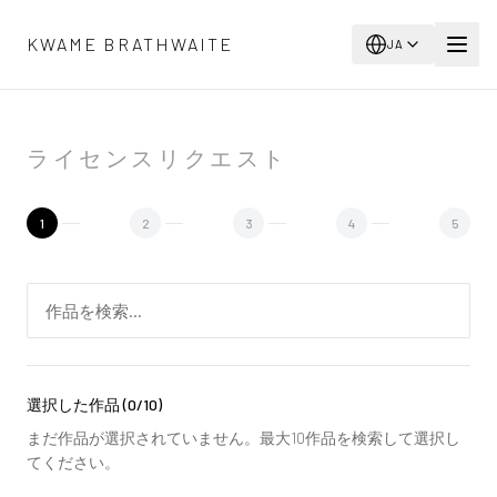
メインコンテンツへスキップ
KWAME BRATHWAITE
JA
ライセンスリクエスト
1
2
3
4
5
選択した作品
(
0
/10)
まだ作品が選択されていません。最大10作品を検索して選択し
てください。