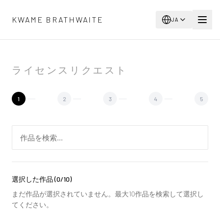
メインコンテンツへスキップ
KWAME BRATHWAITE
JA
ライセンスリクエスト
1
2
3
4
5
選択した作品
(
0
/10)
まだ作品が選択されていません。最大10作品を検索して選択し
てください。