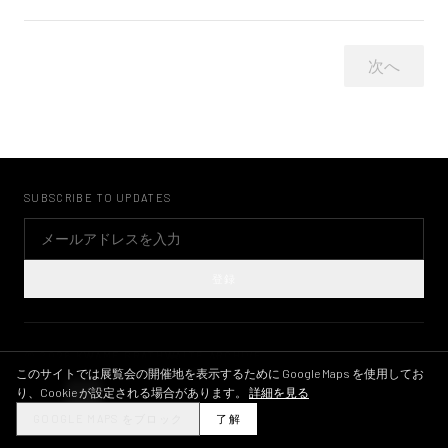
次へ
SUBSCRIBE TO UPDATES
登録
©
2026
KWAME BRATHWAITE ARCHIVE
プライバシーポリシー
利用規約
画像ライセンス
INSTAGRAM
このサイトでは展覧会の開催地を表示するために Google Maps を使用してお
り、Cookie が設定される場合があります。
詳細を見る
THEME
GOOGLE MAPS をブロック
了解