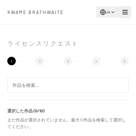
メインコンテンツへスキップ
KWAME BRATHWAITE
JA
ライセンスリクエスト
1
2
3
4
5
選択した作品
(
0
/10)
まだ作品が選択されていません。最大10作品を検索して選択し
てください。