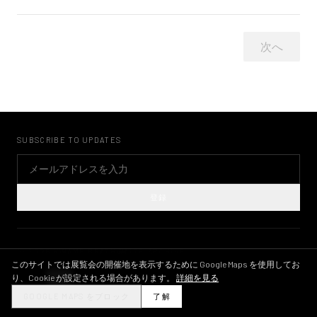
次へ
SUBSCRIBE TO UPDATES
登録
©
2026
KWAME BRATHWAITE ARCHIVE
プライバシーポリシー
利用規約
画像ライセンス
INSTAGRAM
このサイトでは展覧会の開催地を表示するために Google Maps を使用してお
り、Cookie が設定される場合があります。
詳細を見る
THEME
GOOGLE MAPS をブロック
了解