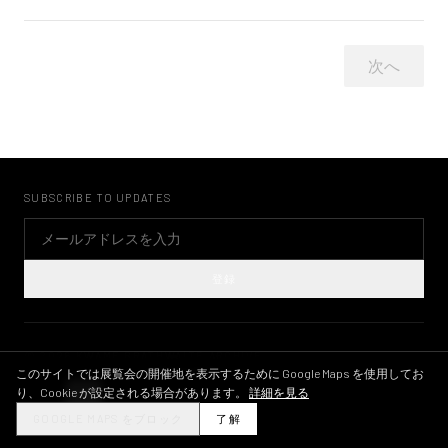
次へ
SUBSCRIBE TO UPDATES
登録
©
2026
KWAME BRATHWAITE ARCHIVE
プライバシーポリシー
利用規約
画像ライセンス
INSTAGRAM
このサイトでは展覧会の開催地を表示するために Google Maps を使用してお
り、Cookie が設定される場合があります。
詳細を見る
THEME
GOOGLE MAPS をブロック
了解