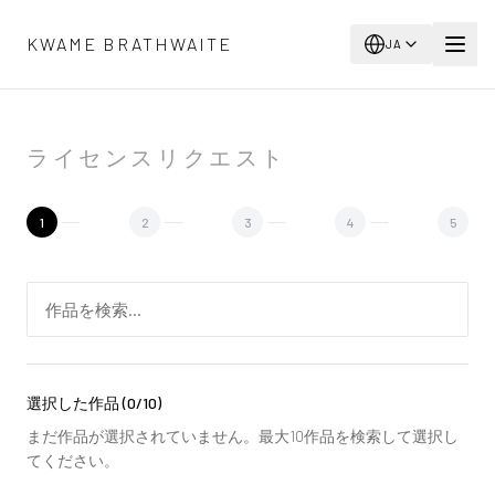
メインコンテンツへスキップ
KWAME BRATHWAITE
JA
ライセンスリクエスト
1
2
3
4
5
選択した作品
(
0
/10)
まだ作品が選択されていません。最大10作品を検索して選択し
てください。