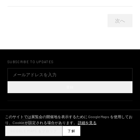
次へ
SUBSCRIBE TO UPDATES
登録
©
2026
KWAME BRATHWAITE ARCHIVE
プライバシーポリシー
利用規約
画像ライセンス
INSTAGRAM
このサイトでは展覧会の開催地を表示するために Google Maps を使用してお
り、Cookie が設定される場合があります。
詳細を見る
THEME
GOOGLE MAPS をブロック
了解