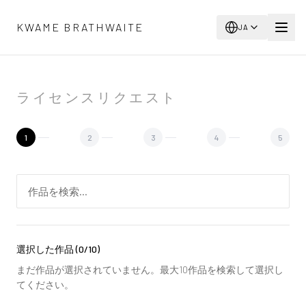
メインコンテンツへスキップ
KWAME BRATHWAITE
JA
ライセンスリクエスト
1
2
3
4
5
選択した作品
(
0
/10)
まだ作品が選択されていません。最大10作品を検索して選択し
てください。