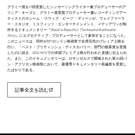
グラミー賞を17回受賞したシンガーソングライター兼プロデューサー
のア
リシア・キーズ
と、グラミー賞受賞プロデューサー兼レコーディングアー
ティストのカシーム・“スウィズ・ビーツ”・ディーンが、ウェイファーラ
ー・スタジオ、ミスフィッツ・エンターテインメント、メディアワンが制
作するドキュメンタリー『
Black Is Beautiful: The Kwame Brathwaite
Story
』にエグゼクティブ・プロデューサーとして参加することになった。
このニュースは、同作がBFIロンドン映画祭で全席完売のプレミア上映を
行い、「ベスト・ブリティッシュ・ディスカバリー」部門の観客賞を受賞
したのに続き、DOC NYCでの米国プレミア上映が行われた直後に伝えられ
た。また、このドキュメンタリーは、ロサンゼルスで開催された第34回パ
ン・アフリカン映画祭において、最優秀ドキュメンタリー長編賞を受賞し
たばかりである。
記事全文を読む