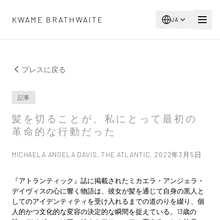
メインコンテンツへスキップ
KWAME BRATHWAITE
JA
プレスに戻る
記事
髪を切ることが、私にとって最初の
革命的な行動だった
MICHAELA ANGELA DAVIS, THE ATLANTIC, 2022年3月5日
『アトランティック』誌に掲載されたミカエラ・アンジェラ・
デイヴィスの心に響く物語は、彼女が髪を通じて自身の黒人と
してのアイデンティティを受け入れるまでの道のりを綴り、個
人的かつ文化的な変容の決定的な瞬間を捉えている。13歳の