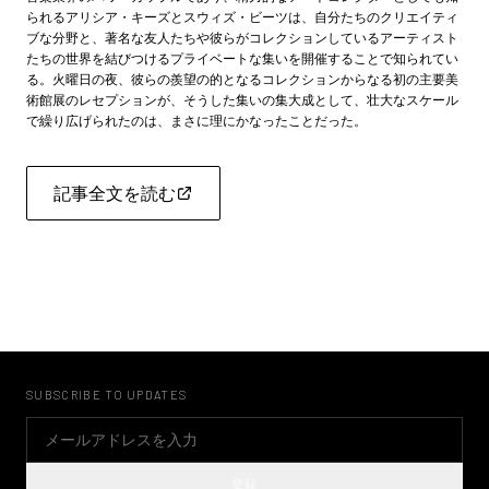
られる
アリシア・キーズ
と
スウィズ・ビーツは
、自分たちのクリエイティ
ブな分野と、著名な友人たちや彼らがコレクションしているアーティスト
たちの世界を結びつけるプライベートな集いを開催することで知られてい
る。火曜日の夜、彼らの羨望の的となるコレクションからなる初の主要美
術館展のレセプションが、そうした集いの集大成として、壮大なスケール
で繰り広げられたのは、まさに理にかなったことだった。
記事全文を読む
SUBSCRIBE TO UPDATES
登録