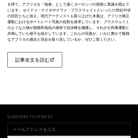
を得て、アフリカを「他者」として描くヨーロッパの視座に異議を唱えて
います。 セイドゥ・ケイタやクワメ・ブラスウェイトといった20世紀中頃
の巨匠たちに加え、現代アーティストも取り上げた本展は、アフリカ独立
運動におけるポートレート写真の役割を探求しています。ブラスウェイト
のような人物が脱植民地化の過程で自決権を擁護し、それが公民権運動と
共鳴していた様子を紹介しています。これらの写真が、いかに豊かで複雑
なアフリカの過去と現在を取り戻しているか、ぜひご覧ください。
記事全文を読む
SUBSCRIBE TO UPDATES