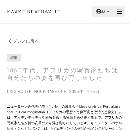
メインコンテンツへスキップ
KWAME BRATHWAITE
JA
プレスに戻る
記事
1960年代、アフリカの写真家たちは
自分たちの姿を再び写し出した
MISS ROSEN, HUCK MAGAZINE, 2026年3月26日
ニューヨーク近代美術館（MoMA）の展覧会「Ideas of Africa: Portraiture
and Political Imagination（アフリカの思想：肖像写真と政治的想像力）」
は、アイデンティティや表象をめぐる物語を再構築する上で、アフリカの
写真家たちが持つ変革の力を浮き彫りにしています。キュレーターのオル
レミ・C・オナバンジョは、V.Y.ムディンベの作品からインスピレーション