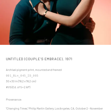
UNTITLED (COUPLE'S EMBRACE)
,
1971
Archival pigment print, mounted and framed
001_Bin_045_ID_005
30 x 30 in (76.2 x 76.2 cm)
#1/5 (Ed. of 5 + 2 AP)
Provenance:
"Changing Times," Philip Martin Gallery, Los Angeles, CA, October 2 - November