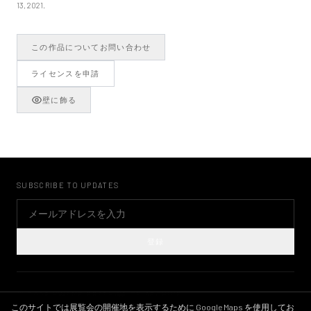
13, 2021.
この作品についてお問い合わせ
ライセンスを申請
壁に飾る
SUBSCRIBE TO UPDATES
登録
©
2026
KWAME BRATHWAITE ARCHIVE
プライバシーポリシー
利用規約
画像ライセンス
INSTAGRAM
このサイトでは展覧会の開催地を表示するために Google Maps を使用してお