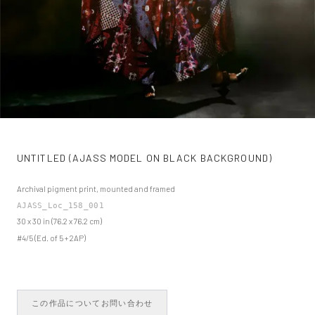
UNTITLED (AJASS MODEL ON BLACK BACKGROUND)
Archival pigment print, mounted and framed
AJASS_Loc_158_001
30 x 30 in (76.2 x 76.2 cm)
#4/5 (Ed. of 5 + 2AP)
この作品についてお問い合わせ