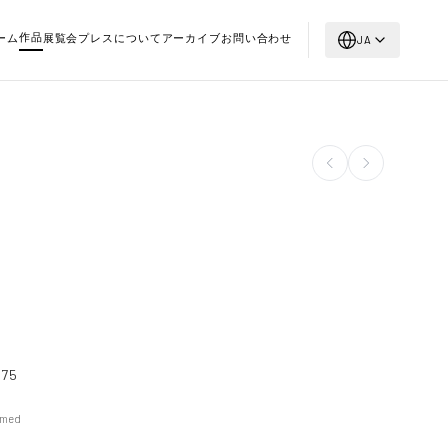
作品
ーム
展覧会
プレス
について
アーカイブ
お問い合わせ
JA
975
amed