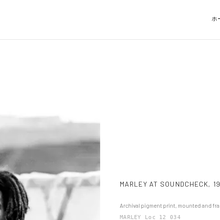
ホ
MARLEY AT SOUNDCHECK
,
1
Archival pigment print, mounted and fr
MARLEY_Loc_12_034