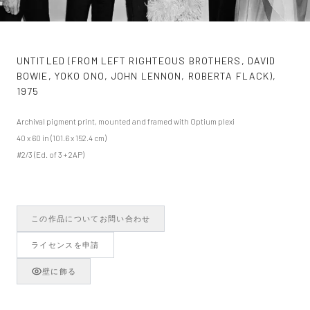
UNTITLED (FROM LEFT RIGHTEOUS BROTHERS, DAVID
BOWIE, YOKO ONO, JOHN LENNON, ROBERTA FLACK)
,
1975
Archival pigment print, mounted and framed with Optium plexi
40 x 60 in (101.6 x 152.4 cm)
#2/3 (Ed. of 3 + 2AP)
この作品についてお問い合わせ
ライセンスを申請
壁に飾る